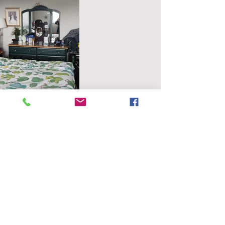
© 2022 par Diane Gosselin
DIANE GOSSELIN
PORTFOLIO
PARUTION MÉDIATIQUE
COLLECTION MURALE
SERVICES DE DESIGN INTÉRIEUR